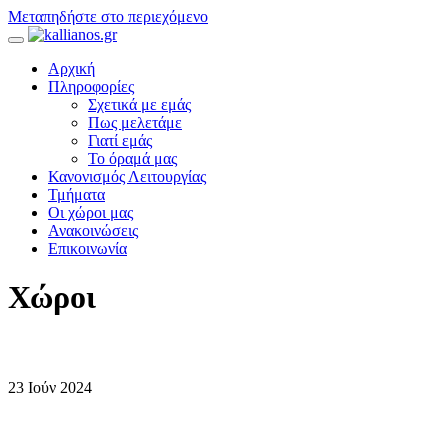
Μεταπηδήστε στο περιεχόμενο
Αρχική
Πληροφορίες
Σχετικά με εμάς
Πως μελετάμε
Γιατί εμάς
Το όραμά μας
Κανονισμός Λειτουργίας
Τμήματα
Οι χώροι μας
Ανακοινώσεις
Επικοινωνία
Χώροι
23
Ιούν
2024