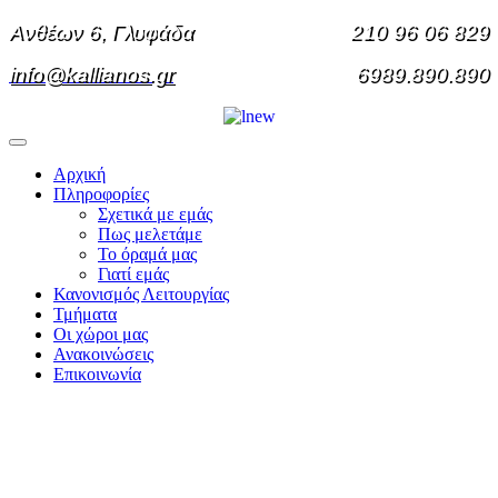
Ανθέων 6, Γλυφάδα
210 96 06 829
info@kallianos.gr
6989.890.890
Αρχική
Πληροφορίες
Σχετικά με εμάς
Πως μελετάμε
Το όραμά μας
Γιατί εμάς
Κανονισμός Λειτουργίας
Τμήματα
Οι χώροι μας
Ανακοινώσεις
Επικοινωνία