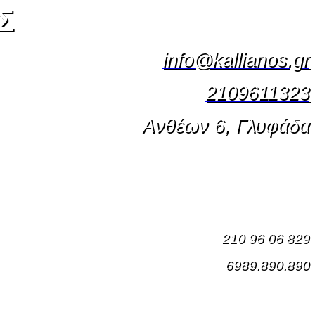
Σ
info@kallianos.gr
2109611323
Ανθέων 6, Γλυφάδα
210 96 06 829
6989.890.890