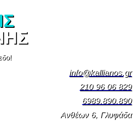
ΗΣ
ΝΗΣ
εδο!
info@kallianos.gr
210 96 06 829
6989.890.890
Ανθέων 6, Γλυφάδα