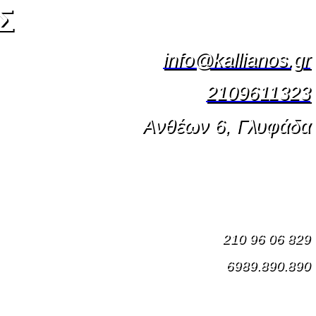
Σ
info@kallianos.gr
2109611323
Ανθέων 6, Γλυφάδα
210 96 06 829
6989.890.890