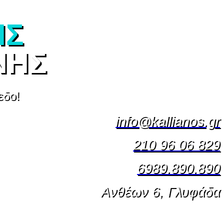
ΗΣ
ΝΗΣ
εδο!
info@kallianos.gr
210 96 06 829
6989.890.890
Ανθέων 6, Γλυφάδα